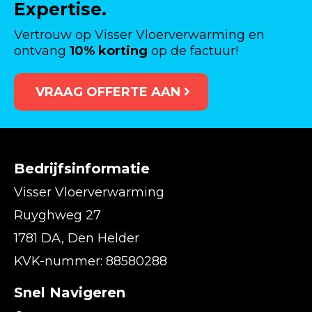
Expertise.
Vertrouw op Visser Vloerverwarming en
ontvang
10% korting
op de factuur!
VRAAG OFFERTE AAN
Bedrijfsinformatie
Visser Vloerverwarming
Ruyghweg 27
1781 DA, Den Helder
KVK-nummer: 88580288
Snel Navigeren