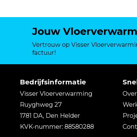
Jouw Vloerverwarmi
Vertrouw op Visser Vloerverwarm
factuur!
Bedrijfsinformatie
Sne
Visser Vloerverwarming
Over
Ruyghweg 27
Wer
1781 DA, Den Helder
Proj
KVK-nummer: 88580288
Cont