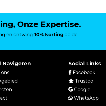
ng, Onze Expertise.
ing en ontvang
10% korting
op de
l Navigeren
Social Links
 ons
Facebook
kgebied
Trustoo
ecten
Google
act
WhatsApp