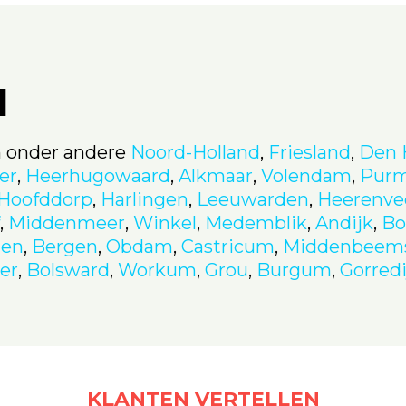
d
n onder andere
Noord-Holland
,
Friesland
,
Den 
er
,
Heerhugowaard
,
Alkmaar
,
Volendam
,
Pur
Hoofddorp
,
Harlingen
,
Leeuwarden
,
Heerenve
,
Middenmeer
,
Winkel
,
Medemblik
,
Andijk
,
Bo
zen
,
Bergen
,
Obdam
,
Castricum
,
Middenbeems
er
,
Bolsward
,
Workum
,
Grou
,
Burgum
,
Gorredi
KLANTEN VERTELLEN