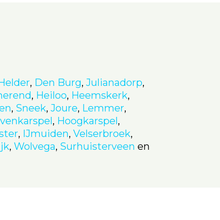
Helder
,
Den Burg
,
Julianadorp
,
merend
,
Heiloo
,
Heemskerk
,
en
,
Sneek
,
Joure
,
Lemmer
,
venkarspel
,
Hoogkarspel
,
ter
,
IJmuiden
,
Velserbroek
,
jk
,
Wolvega
,
Surhuisterveen
en