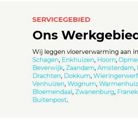
SERVICEGEBIED
Ons Werkgebie
Wij leggen vloerverwarming aan i
Schagen
,
Enkhuizen
,
Hoorn
,
Opme
Beverwijk
,
Zaandam
,
Amsterdam
,
Drachten
,
Dokkum
,
Wieringerwerf
Venhuizen
,
Wognum
,
Warmenhui
Bloemendaal
,
Zwanenburg
,
Franek
Buitenpost
.