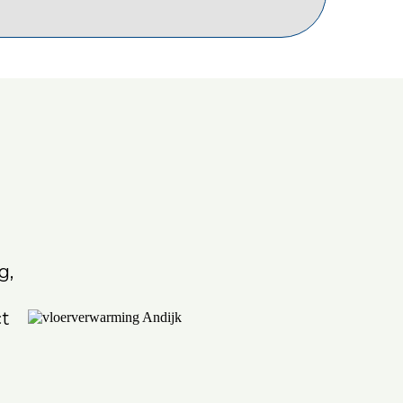
g,
ct