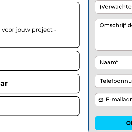
 voor jouw project -
ar
O