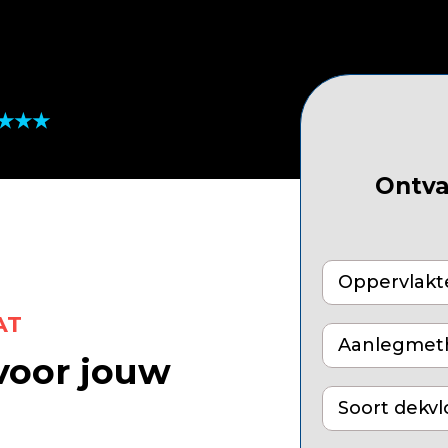
★★★★
Ontva
AT
Aanlegmet
voor jouw
Soort dekvl