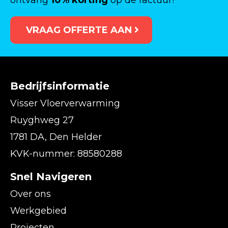
ontvang
10% korting
op de factuur!
VRAAG OFFERTE AAN
Bedrijfsinformatie
Visser Vloerverwarming
Ruyghweg 27
1781 DA, Den Helder
KVK-nummer: 88580288
Snel Navigeren
Over ons
Werkgebied
Projecten