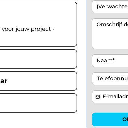
 voor jouw project -
ar
O