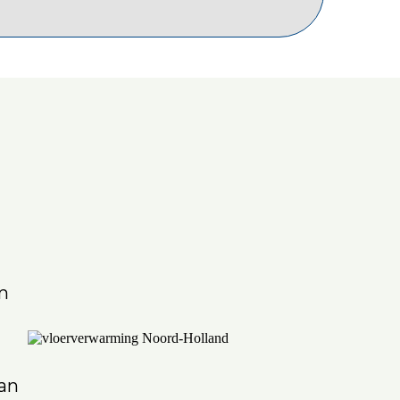
m
van