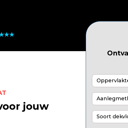
★★★★
Ontva
AT
Aanlegmet
voor jouw
Soort dekvl